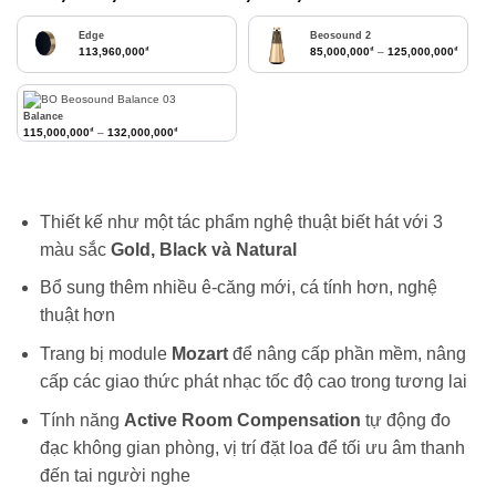
giá:
từ
Edge
Beosound 2
₫
₫
₫
Khoảng
113,960,000
85,000,000
–
125,000,000
140,100,00
đến
143,900,00
Balance
₫
₫
Khoảng giá: từ 115,000,000₫ đến 132,000,000₫
115,000,000
–
132,000,000
Thiết kế như một tác phẩm nghệ thuật biết hát với 3
màu sắc
Gold, Black và Natural
Bổ sung thêm nhiều ê-căng mới, cá tính hơn, nghệ
thuật hơn
Trang bị module
Mozart
để nâng cấp phần mềm, nâng
cấp các giao thức phát nhạc tốc độ cao trong tương lai
Tính năng
Active Room Compensation
tự động đo
đạc không gian phòng, vị trí đặt loa để tối ưu âm thanh
đến tai người nghe