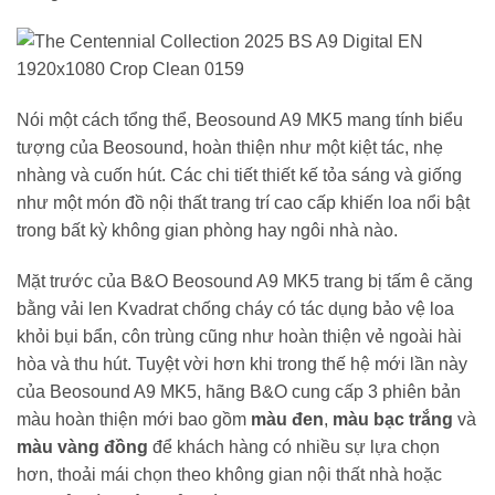
Nói một cách tổng thể, Beosound A9 MK5 mang tính biểu
tượng của Beosound, hoàn thiện như một kiệt tác, nhẹ
nhàng và cuốn hút. Các chi tiết thiết kế tỏa sáng và giống
như một món đồ nội thất trang trí cao cấp khiến loa nổi bật
trong bất kỳ không gian phòng hay ngôi nhà nào.
Mặt trước của B&O Beosound A9 MK5 trang bị tấm ê căng
bằng vải len Kvadrat chống cháy có tác dụng bảo vệ loa
khỏi bụi bẩn, côn trùng cũng như hoàn thiện vẻ ngoài hài
hòa và thu hút. Tuyệt vời hơn khi trong thế hệ mới lần này
của Beosound A9 MK5, hãng B&O cung cấp 3 phiên bản
màu hoàn thiện mới bao gồm
màu đen
,
màu bạc trắng
và
màu vàng đồng
để khách hàng có nhiều sự lựa chọn
hơn, thoải mái chọn theo không gian nội thất nhà hoặc