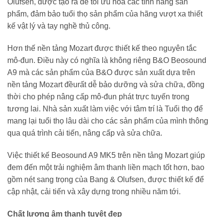
Olufsen, được tạo ra để tối ưu hóa các tính năng sản
phẩm, đảm bảo tuổi thọ sản phẩm của hãng vượt xa thiết
kế vật lý và tay nghề thủ công.
Hơn thế nền tảng Mozart được thiết kế theo nguyên tắc
mô-đun. Điều này có nghĩa là không riêng B&O Beosound
A9 mà các sản phẩm của B&O được sản xuất dựa trên
nền tảng Mozart đềurất dễ bảo dưỡng và sửa chữa, đồng
thời cho phép nâng cấp mô-đun phát trực tuyến trong
tương lai. Nhà sản xuất làm việc với tâm trí là Tuổi thọ để
mang lại tuổi thọ lâu dài cho các sản phẩm của mình thông
qua quá trình cải tiến, nâng cấp và sửa chữa.
Việc thiết kế Beosound A9 MK5 trên nền tảng Mozart giúp
đem đến một trải nghiệm âm thanh liền mạch tốt hơn, bao
gồm nét sang trọng của Bang & Olufsen, được thiết kế để
cập nhật, cải tiến và xây dựng trong nhiều năm tới.
Chất lượng âm thanh tuyệt đẹp