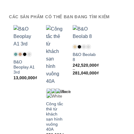
CÁC SẢN PHẨM CÓ THỂ BẠN ĐANG TÌM KIẾM
B&O Beolab
8
B&O
242,520,000
₫
Beoplay A1
–
3rd
Khoảng
281,040,000
₫
giá:
13,000,000
₫
từ
242,520,000₫
đến
281,040,000₫
Công tắc
thẻ từ
khách
sạn hình
vuông
40A