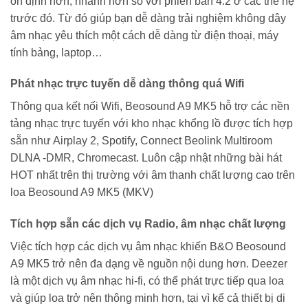
ổn định hơn, nhanh hơn so với phiên bản 4.2 ở các thế hệ
trước đó. Từ đó giúp bạn dễ dàng trải nghiệm không dây
âm nhạc yêu thích một cách dễ dàng từ điện thoại, máy
tính bảng, laptop…
Phát nhạc trực tuyến dễ dàng thông quá Wifi
Thông qua kết nối Wifi, Beosound A9 MK5 hỗ trợ các nền
tảng nhạc trực tuyến với kho nhạc khổng lồ được tích hợp
sẵn như Airplay 2, Spotify, Connect Beolink Multiroom
DLNA -DMR, Chromecast. Luôn cập nhật những bài hát
HOT nhất trên thị trường với âm thanh chất lượng cao trên
loa Beosound A9 MK5 (MKV)
Tích hợp sẵn các dịch vụ Radio, âm nhạc chất lượng
Việc tích hợp các dịch vụ âm nhạc khiến B&O Beosound
A9 MK5 trở nên đa dạng về nguồn nội dung hơn. Deezer
là một dịch vụ âm nhạc hi-fi, có thể phát trực tiếp qua loa
và giúp loa trở nên thông minh hơn, tại vì kể cả thiết bị di