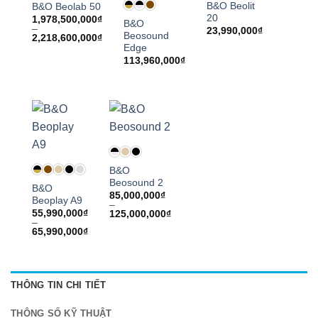
B&O Beolit
B&O Beolab 50
20
1,978,500,000
₫
B&O
–
23,990,000
₫
Beosound
Khoảng
2,218,600,000
₫
giá:
Edge
từ
113,960,000
₫
1,978,500,000₫
đến
2,218,600,000₫
B&O
Beosound 2
B&O
85,000,000
₫
Beoplay A9
–
55,990,000
₫
Khoảng
125,000,000
₫
–
giá:
Khoảng
65,990,000
₫
từ
giá:
85,000,000₫
từ
đến
55,990,000₫
125,000,000₫
đến
65,990,000₫
THÔNG TIN CHI TIẾT
THÔNG SỐ KỸ THUẬT