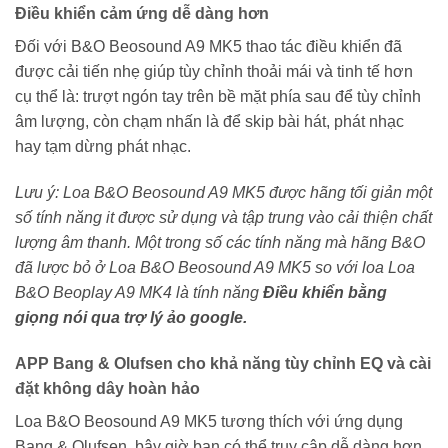
Điều khiển cảm ứng dễ dàng hơn
Đối với B&O Beosound A9 MK5 thao tác điều khiển đã
được cải tiến nhẹ giúp tùy chỉnh thoải mái và tinh tế hơn
cụ thể là: trượt ngón tay trên bề mặt phía sau để tùy chỉnh
âm lượng, còn chạm nhấn là để skip bài hát, phát nhạc
hay tạm dừng phát nhạc.
Lưu ý: Loa B&O Beosound A9 MK5 được hãng tối giản một
số tính năng it được sử dụng và tập trung vào cải thiện chất
lượng âm thanh. Một trong số các tính năng mà hãng B&O
đã lược bỏ ở Loa B&O Beosound A9 MK5 so với loa Loa
B&O Beoplay A9 MK4 là tính năng
Điều khiển bằng
giọng nói qua trợ lý ảo google.
APP Bang & Olufsen cho khả năng tùy chỉnh EQ và cài
đặt không dây hoàn hảo
Loa B&O Beosound A9 MK5 tương thích với ứng dụng
Bang & Olufsen, bây giờ bạn có thể truy cập dễ dàng hơn,