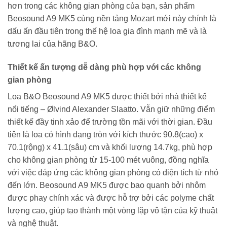
hơn trong các không gian phòng của bạn, sản phẩm
Beosound A9 MK5 cùng nền tảng Mozart mới này chính là
dấu ấn đầu tiên trong thế hệ loa gia đình mạnh mẽ và là
tương lai của hãng B&O.
Thiết kế ấn tượng dễ dàng phù hợp với các không
gian phòng
Loa B&O Beosound A9 MK5 được thiết bởi nhà thiết kế
nổi tiếng – Ølvind Alexander Slaatto. Vẫn giữ những điểm
thiết kế đầy tinh xảo để trường tồn mãi với thời gian. Đầu
tiên là loa có hình dạng tròn với kích thước 90.8(cao) x
70.1(rộng) x 41.1(sâu) cm và khối lượng 14.7kg, phù hợp
cho không gian phòng từ 15-100 mét vuông, đồng nghĩa
với việc đáp ứng các không gian phòng có diện tích từ nhỏ
đến lớn. Beosound A9 MK5 được bao quanh bởi nhôm
được phay chính xác và được hỗ trợ bởi các polyme chất
lượng cao, giúp tạo thành một vòng lặp vô tận của kỹ thuật
và nghệ thuật.