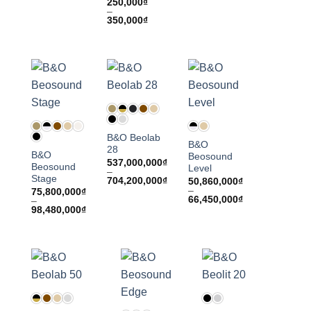
250,000
₫
–
Khoảng
350,000
₫
giá:
từ
250,000₫
đến
350,000₫
B&O Beolab
B&O
28
B&O
Beosound
537,000,000
₫
Beosound
Level
–
Stage
Khoảng
704,200,000
₫
50,860,000
₫
giá:
–
75,800,000
₫
từ
Khoảng
66,450,000
₫
–
537,000,000₫
giá:
Khoảng
98,480,000
₫
đến
từ
giá:
704,200,000₫
50,860,000₫
từ
đến
75,800,000₫
66,450,000₫
đến
98,480,000₫