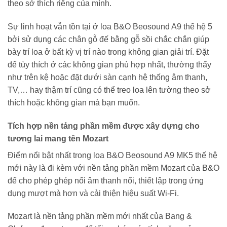
theo sở thích riêng của mình.
Sự linh hoạt vẫn tồn tại ở loa B&O Beosound A9 thế hệ 5
bởi sử dụng các chân gỗ đế bằng gỗ sồi chắc chắn giúp
bày trí loa ở bất kỳ vị trí nào trong không gian giải trí. Đặt
để tùy thích ở các không gian phù hợp nhất, thường thấy
như trên kệ hoặc đặt dưới sàn cạnh hệ thống âm thanh,
TV,… hay thậm trí cũng có thể treo loa lên tường theo sở
thích hoặc không gian mà bạn muốn.
Tích hợp nền tảng phần mềm được xây dựng cho
tương lai mang tên Mozart
Điểm nổi bật nhất trong loa B&O Beosound A9 MK5 thế hệ
mới này là đi kèm với nền tảng phần mềm Mozart của B&O
để cho phép ghép nối âm thanh nổi, thiết lập trong ứng
dụng mượt mà hơn và cải thiện hiệu suất Wi-Fi.
Mozart là nền tảng phần mềm mới nhất của Bang &