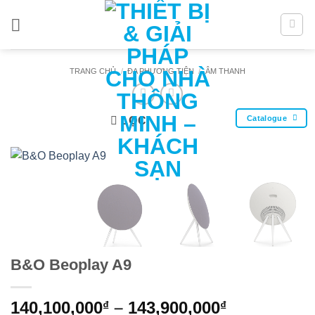
Bỏ
qua
nội
dung
TRANG CHỦ
/
ĐA PHƯƠNG TIỆN
/
ÂM THANH
Catalogue
LỌC
B&O Beoplay A9
Khoảng
140,100,000
–
143,900,000
₫
₫