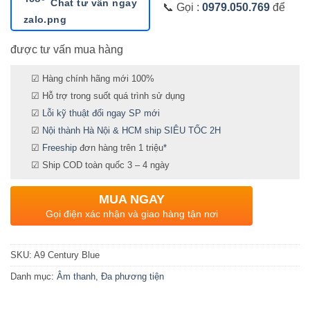
Chat tư vấn ngay
📞 Gọi :
0979.050.769
để
được tư vấn mua hàng
☑ Hàng chính hãng mới 100%
☑ Hỗ trợ trong suốt quá trình sử dụng
☑
Lỗi kỹ thuật đổi ngay SP mới
☑
Nội thành Hà Nội & HCM ship SIÊU TỐC 2H
☑
Freeship
đơn hàng trên 1 triệu
*
☑ Ship COD toàn quốc 3 – 4 ngày
MUA NGAY
Gọi điện xác nhận và giao hàng tận nơi
SKU:
A9 Century Blue
Danh mục:
Âm thanh
,
Đa phương tiện