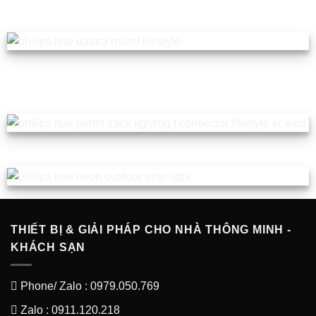
THIẾT BỊ & GIẢI PHÁP CHO NHÀ THÔNG MINH -
KHÁCH SẠN
Phone/ Zalo : 0979.050.769
Zalo : 0911.120.218