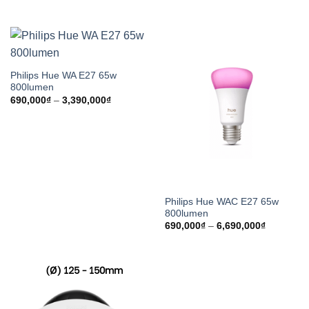
là:
tại
1,490,000₫.
là:
890,000₫.
Philips Hue WA E27 65w
800lumen
Khoảng
690,000
₫
–
3,390,000
₫
giá:
từ
690,000₫
đến
3,390,000₫
Philips Hue WAC E27 65w
800lumen
Khoảng
690,000
₫
–
6,690,000
₫
giá:
từ
690,000₫
đến
(Ø) 125 - 150mm
6,690,000