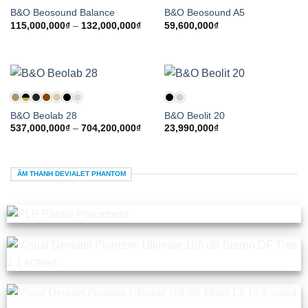
B&O Beosound Balance
B&O Beosound A5
Khoảng
115,000,000
₫
–
132,000,000
₫
59,600,000
₫
giá:
từ
115,000,000₫
đến
132,000,000₫
B&O Beolab 28
B&O Beolit 20
Khoảng
537,000,000
₫
–
704,200,000
₫
23,990,000
₫
giá:
từ
537,000,000₫
đến
704,200,000₫
ÂM THANH DEVIALET PHANTOM