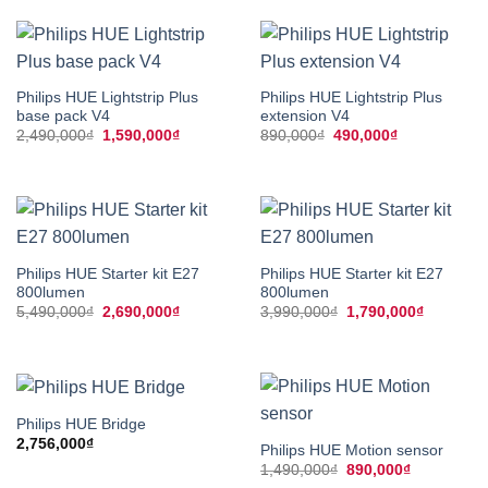
Philips HUE Lightstrip Plus
Philips HUE Lightstrip Plus
base pack V4
extension V4
Giá
Giá
Giá
Giá
2,490,000
₫
1,590,000
₫
890,000
₫
490,000
₫
gốc
hiện
gốc
hiện
là:
tại
là:
tại
2,490,000₫.
là:
890,000₫.
là:
1,590,000₫.
490,000₫.
Philips HUE Starter kit E27
Philips HUE Starter kit E27
800lumen
800lumen
Giá
Giá
Giá
Giá
5,490,000
₫
2,690,000
₫
3,990,000
₫
1,790,000
₫
gốc
hiện
gốc
hiện
là:
tại
là:
tại
5,490,000₫.
là:
3,990,000₫.
là:
2,690,000₫.
1,790,00
Philips HUE Bridge
2,756,000
₫
Philips HUE Motion sensor
Giá
Giá
1,490,000
₫
890,000
₫
gốc
hiện