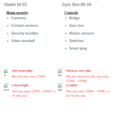
Home security
Controls
Cameras
Bridge
Contact sensors
Sync box
Security bundles
Motion sensors
Video doorbell
Switches
Smart plug
Soft warm white
Warm-to-cool white
Đèn ánh sáng vàng (2700k)
Đèn ánh sáng trung tính vàng trắng
(2200k – 6500K)
Colored light
Gradient
Ánh sáng trắng (2200k – 6500k) và
Ánh sáng trắng (2000k – 6500k) và
16 triệu màu
dải 16 triệu màu