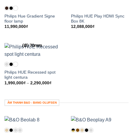
Philips Hue Gradient Signe
Philips HUE Play HDMI Sync
floor lamp
Box 8K
11,990,000
₫
12,088,000
₫
(Ø) 70mm
Philips HUE Recessed spot
light centura
Khoảng
1,990,000
₫
–
2,290,000
₫
giá:
từ
1,990,000₫
đến
2,290,000₫
ÂM THANH B&O - BANG OLUFSEN