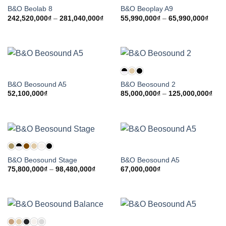
B&O Beolab 8
B&O Beoplay A9
Khoảng
Khoả
242,520,000
₫
–
281,040,000
₫
55,990,000
₫
–
65,990,000
₫
giá:
giá:
từ
từ
242,520,000₫
55,99
đến
đến
281,040,000₫
65,99
B&O Beosound A5
B&O Beosound 2
Kho
52,100,000
₫
85,000,000
₫
–
125,000,000
₫
giá:
từ
85,
đến
125
B&O Beosound Stage
B&O Beosound A5
Khoảng
75,800,000
₫
–
98,480,000
₫
67,000,000
₫
giá:
từ
75,800,000₫
đến
98,480,000₫