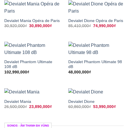
Devialet Mania Opéra de Paris
Devialet Dione Opéra de Paris
Giá
Giá
Giá
Giá
30,920,000
₫
30,890,000
₫
85,410,000
₫
74,990,000
₫
gốc
hiện
gốc
hiện
là:
tại
là:
tại
30,920,000₫.
là:
85,410,000₫.
là:
30,890,000₫.
74,990
Devialet Phantom Ultimate
Devialet Phantom Ultimate 98
108 dB
dB
102,990,000
₫
48,000,000
₫
Devialet Mania
Devialet Dione
Giá
Giá
Giá
Giá
26,500,000
₫
23,890,000
₫
60,860,000
₫
53,990,000
₫
gốc
hiện
gốc
hiện
là:
tại
là:
tại
26,500,000₫.
là:
60,860,000₫.
là:
23,890,000₫.
53,990
SONOS - ÂM THANH ĐA VÙNG