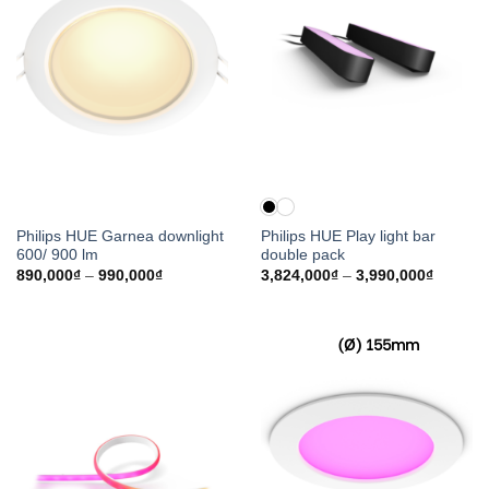
Philips HUE Garnea downlight
Philips HUE Play light bar
600/ 900 lm
double pack
Khoảng
Khoảng
890,000
₫
–
990,000
₫
3,824,000
₫
–
3,990,000
₫
giá:
giá:
từ
từ
890,000₫
3,824,0
đến
đến
(Ø) 155mm
990,000₫
3,990,0