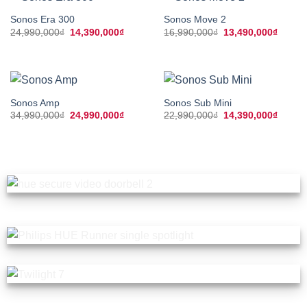
Sonos Era 300
Sonos Move 2
Giá
Giá
Giá
Giá
24,990,000
₫
14,390,000
₫
16,990,000
₫
13,490,000
₫
gốc
hiện
gốc
hiện
là:
tại
là:
tại
24,990,000₫.
là:
16,990,000₫.
là:
14,390,000₫.
13,490
Sonos Amp
Sonos Sub Mini
Giá
Giá
Giá
Giá
34,990,000
₫
24,990,000
₫
22,990,000
₫
14,390,000
₫
gốc
hiện
gốc
hiện
là:
tại
là:
tại
34,990,000₫.
là:
22,990,000₫.
là:
24,990,000₫.
14,390