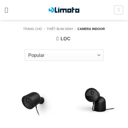
Bỏ
qua
nội
dung
TRANG CHỦ
/
THIẾT BỊ AN NINH
/
CAMERA INDOOR
LỌC