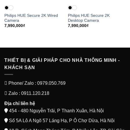
Philips HUE Secure 2K Wired
Philips HUE Secure 2K
Camera
Desktop Camera
7,990,000
₫
7,990,000
₫
THIẾT BỊ & GIẢI PHÁP CHO NHÀ THÔNG MINH -
KHÁCH SẠN
Phone/ Zalo : 0979.050.769
Zalo : 0911.120.218
Địa chỉ liên hệ
454 - 480 Nguyễn Trãi, P Thanh Xuân, Hà Nội
Số 5A Lô A Ngõ 57 Láng Hạ, P Ô Chợ Dừa, Hà Nội