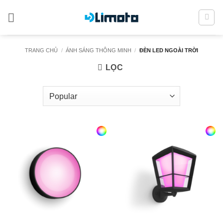
Bỏ
qua
nội
dung
TRANG CHỦ
/
ÁNH SÁNG THÔNG MINH
/
ĐÈN LED NGOÀI TRỜI
LỌC