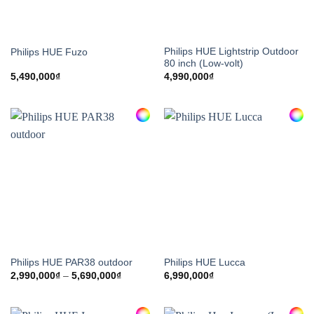
Philips HUE Lightstrip Outdoor
Philips HUE Fuzo
80 inch (Low-volt)
5,490,000
₫
4,990,000
₫
Philips HUE PAR38 outdoor
Philips HUE Lucca
Khoảng
2,990,000
₫
–
5,690,000
₫
6,990,000
₫
giá:
từ
2,990,000₫
đến