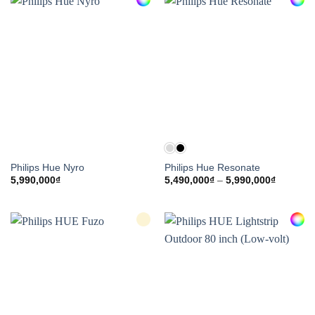
Philips Hue Nyro
Philips Hue Resonate
Khoảng
5,990,000
₫
5,490,000
₫
–
5,990,000
₫
giá:
từ
5,490,00
đến
5,990,00