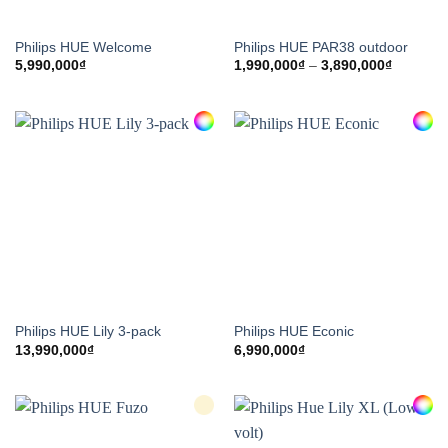
Philips HUE Welcome
Philips HUE PAR38 outdoor
Khoảng
5,990,000
₫
1,990,000
₫
–
3,890,000
₫
giá:
từ
1,990,00
đến
3,890,00
Philips HUE Lily 3-pack
Philips HUE Econic
13,990,000
₫
6,990,000
₫