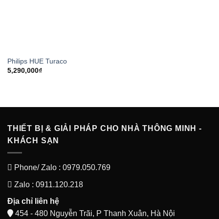
Philips HUE Turaco
5,290,000
₫
THIẾT BỊ & GIẢI PHÁP CHO NHÀ THÔNG MINH -
KHÁCH SẠN
Phone/ Zalo : 0979.050.769
Zalo : 0911.120.218
Địa chỉ liên hệ
454 - 480 Nguyễn Trãi, P Thanh Xuân, Hà Nội