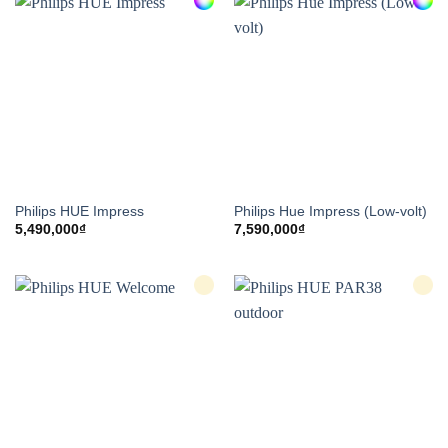
5,690,000₫
Philips HUE Impress
Philips Hue Impress (Low-volt)
5,490,000
₫
7,590,000
₫