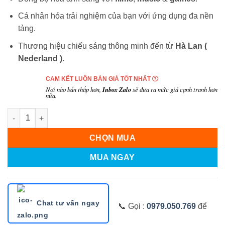
Cá nhân hóa trải nghiệm của bạn với ứng dụng đa nền
tảng.
Thương hiệu chiếu sáng thông minh đến từ
Hà Lan (
Nederland
).
CAM KẾT LUÔN BÁN GIÁ TỐT NHẤT
Nơi nào bán thấp hơn,
Inbox Zalo
sẽ đưa ra mức giá cạnh tranh hơn
nữa.
Số lượng
CHỌN MUA
MUA NGAY
Chat tư vấn ngay
📞 Gọi :
0979.050.769
để