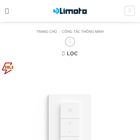
Bỏ
qua
nội
dung
TRANG CHỦ
/
CÔNG TẮC THÔNG MINH
LỌC