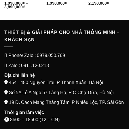
1,990,000
₫
–
1,990,000
₫
2,190,000
₫
Khoảng
3,890,000
₫
giá:
từ
1,990,000₫
đến
3,890,000₫
THIẾT BỊ & GIẢI PHÁP CHO NHÀ THÔNG MINH -
KHÁCH SẠN
Phone/ Zalo : 0979.050.769
Zalo : 0911.120.218
Địa chỉ liên hệ
454 - 480 Nguyễn Trãi, P Thanh Xuân, Hà Nội
Số 5A Lô A Ngõ 57 Láng Hạ, P Ô Chợ Dừa, Hà Nội
19 Đ. Cách Mạng Tháng Tám, P Nhiêu Lộc, TP. Sài Gòn
Thời gian làm việc
8h00 – 18h00 (T2 – CN)