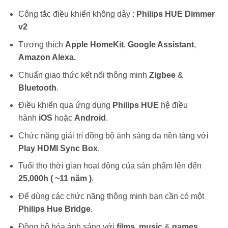
990,000₫.
là:
Công tắc điều khiển không dây :
Philips HUE Dimmer
590,000₫.
v2
Tương thích
Apple HomeKit
,
Google Assistant
,
Amazon Alexa.
Chuẩn giao thức kết nối thông minh
Zigbee
&
Bluetooth
.
Điều khiển qua ứng dụng
Philips HUE
hệ điều
hành
iOS
hoặc
Android
.
Chức năng giải trí đồng bộ ánh sáng đa nền tảng với
Play HDMI Sync Box
.
Tuổi thọ thời gian hoạt động của sản phẩm lên đến
25,000h ( ~11 năm )
.
Để dùng các chức năng thông minh bạn cần có một
Philips Hue Bridge
.
Đồng bộ hóa ánh sáng với
films
,
music
&
games
.