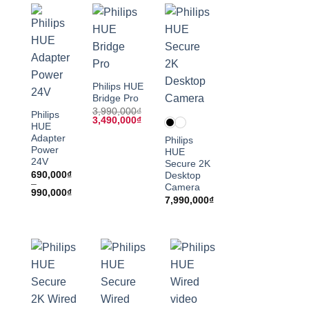
Philips HUE
Bridge Pro
3,990,000
₫
Philips
Giá
Giá
3,490,000
₫
HUE
gốc
hiện
là:
tại
Adapter
Philips
3,990,000₫.
là:
Power
HUE
3,490,000₫.
24V
Secure 2K
690,000
₫
Desktop
–
Camera
Khoảng
990,000
₫
7,990,000
₫
giá:
từ
690,000₫
đến
990,000₫