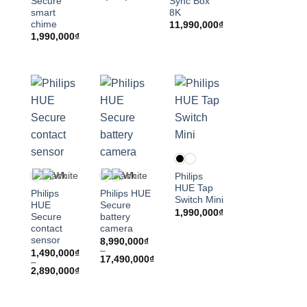
Secure
Sync Box
smart
8K
chime
11,990,000
₫
1,990,000
₫
Philips
HUE Tap
Philips
Philips HUE
Switch Mini
HUE
Secure
1,990,000
₫
Secure
battery
contact
camera
sensor
8,990,000
₫
–
1,490,000
₫
Khoảng
17,490,000
₫
–
giá:
Khoảng
2,890,000
₫
từ
giá:
8,990,000₫
từ
đến
1,490,000₫
17,490,000₫
đến