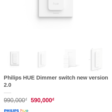
Philips HUE Dimmer switch new version
2.0
Giá
Giá
990,000
590,000
₫
₫
gốc
hiện
là:
tại