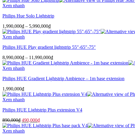
từ
Xem nhanh
5,990,000₫
Philips Hue Solo Lightstrip
đến
13,990,000₫
Khoảng
1,990,000
₫
–
5,990,000
₫
giá:
từ
Xem nhanh
1,990,000₫
Philips HUE Play gradient lightstrip 55″-65″-75″
đến
5,990,000₫
Khoảng
8,990,000
₫
–
11,990,000
₫
giá:
từ
Xem nhanh
8,990,000₫
Philips HUE Gradient Lightstrip Ambience – 1m base extension
đến
11,990,000₫
1,990,000
₫
Xem nhanh
Philips HUE Lightstrip Plus extension V4
Giá
Giá
890,000
₫
490,000
₫
gốc
hiện
là:
tại
Xem nhanh