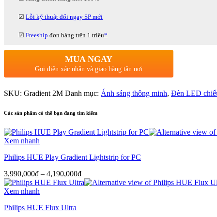
☑
Lỗi kỹ thuật đổi ngay SP mới
☑
Freeship
đơn hàng trên 1 triệu
*
MUA NGAY
Gọi điện xác nhận và giao hàng tận nơi
SKU:
Gradient 2M
Danh mục:
Ánh sáng thông minh
,
Đèn LED chiế
Các sản phẩm có thể bạn đang tìm kiếm
Xem nhanh
Philips HUE Play Gradient Lightstrip for PC
Khoảng
3,990,000
₫
–
4,190,000
₫
giá:
từ
Xem nhanh
3,990,000₫
Philips HUE Flux Ultra
đến
4,190,000₫