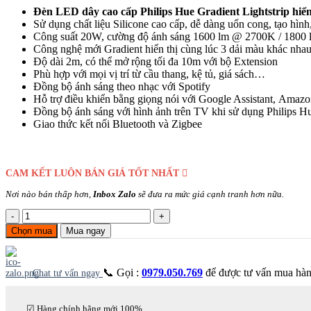
Đèn LED dây cao cấp Philips Hue Gradient Lightstrip hiển
Sử dụng chất liệu Silicone cao cấp, dễ dàng uốn cong, tạo hình
Công suất 20W, cường độ ánh sáng 1600 lm @ 2700K / 1800
Công nghệ mới Gradient hiển thị cùng lúc 3 dải màu khác nhau,
Độ dài 2m, có thể mở rộng tối đa 10m với bộ Extension
Phù hợp với mọi vị trí từ cầu thang, kệ tủ, giá sách…
Đồng bộ ánh sáng theo nhạc với Spotify
Hỗ trợ điều khiển bằng giọng nói với Google Assistant, Amaz
Đồng bộ ánh sáng với hình ảnh trên TV khi sử dụng Philips
Giao thức kết nối Bluetooth và Zigbee
CAM KẾT LUÔN BÁN GIÁ TỐT NHẤT
Nơi nào bán thấp hơn,
Inbox Zalo
sẽ đưa ra mức giá cạnh tranh hơn nữa.
Số
lượng
Chọn mua
Mua ngay
📞 Gọi :
0979.050.769
để được tư vấn mua hà
Chat tư vấn ngay
☑ Hàng chính hãng mới 100%