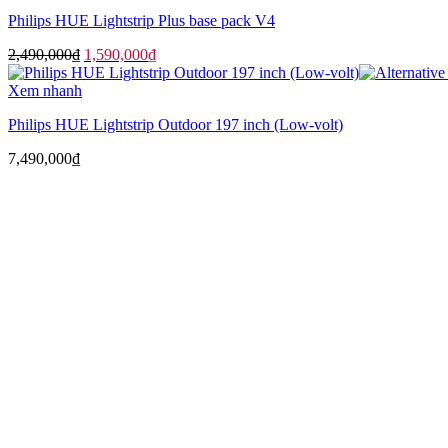
890,000₫.
là:
Philips HUE Lightstrip Plus base pack V4
490,000₫.
Giá
Giá
2,490,000
₫
1,590,000
₫
gốc
hiện
là:
tại
Xem nhanh
2,490,000₫.
là:
Philips HUE Lightstrip Outdoor 197 inch (Low-volt)
1,590,000₫.
7,490,000
₫