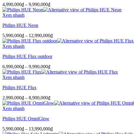
Khoảng
4,990,000
₫
–
9,990,000
₫
giá:
từ
Xem nhanh
4,990,000₫
Philips HUE Neon
đến
9,990,000₫
Khoảng
5,990,000
₫
–
12,990,000
₫
giá:
từ
Xem nhanh
5,990,000₫
Philips HUE Flux outdoor
đến
12,990,000₫
Khoảng
6,990,000
₫
–
9,990,000
₫
giá:
từ
Xem nhanh
6,990,000₫
Philips HUE Flux
đến
9,990,000₫
Khoảng
2,990,000
₫
–
8,900,000
₫
giá:
từ
Xem nhanh
2,990,000₫
Philips HUE OmniGlow
đến
8,900,000₫
Khoảng
5,990,000
₫
–
13,990,000
₫
giá: