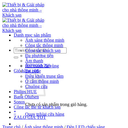
Bỏ
qua
nội
dung
Danh mục sản phẩm
Ánh sáng thông minh
Công tắc thông minh
Tìm
Công tắc khách sạn
kiếm:
Đa phương tiện
Âm thanh
0979.050.769
Âm thanh đa vùng
Giỏ hàng /
0
₫
Tai nghe
Điều khiển trung tâm
Ổ cắm thông minh
Chuông cửa
Philips HUE
Bang Olufsen
Sonos
Chưa có sản phẩm trong giỏ hàng.
Công tắc thẻ từ khách sạn
*
Quay trở lại cửa hàng
ZALO GIÁ TỐT
Trang chủ
/
Ánh sáng thông minh
/
Đèn LED chiếu sáng