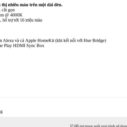
 thị nhiều màu trên một dải đèn.
, cắt gọn
 lm @ 4000K
 hỗ trợ tới 16 triệu màu
on Alexa và cả Apple HomeKit (khi kết nối với Hue Bridge)
 Hue Play HDMI Sync Box
ng
☑ Hỗ trợ trong suốt quá trình sử dụn