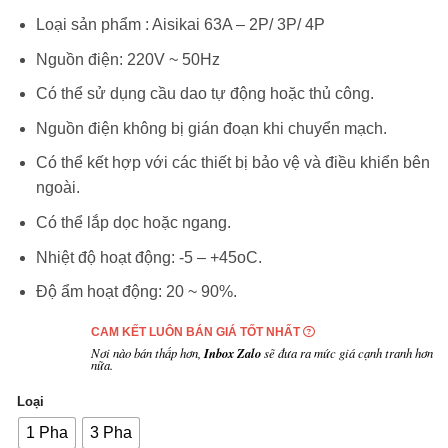
1,690,000₫
Loại sản phẩm : Aisikai 63A – 2P/ 3P/ 4P
đến
Nguồn điện: 220V ~ 50Hz
2,290,000₫
Có thể sử dụng cầu dao tự động hoặc thủ công.
Nguồn điện không bị gián đoạn khi chuyển mạch.
Có thể kết hợp với các thiết bị bảo vệ và điều khiển bên
ngoài.
Có thể lắp dọc hoặc ngang.
Nhiệt độ hoạt động: -5 – +45oC.
Độ ẩm hoạt động: 20 ~ 90%.
CAM KẾT LUÔN BÁN GIÁ TỐT NHẤT
Nơi nào bán thấp hơn,
Inbox Zalo
sẽ đưa ra mức giá cạnh tranh hơn
nữa.
Loại
1 Pha
3 Pha