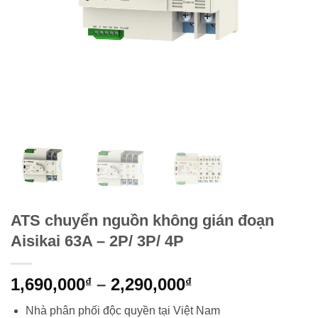
ATS chuyển nguồn không gián đoạn
Aisikai 63A – 2P/ 3P/ 4P
Khoảng
1,690,000
–
2,290,000
₫
₫
giá:
Nhà phân phối độc quyền tại Việt Nam
từ