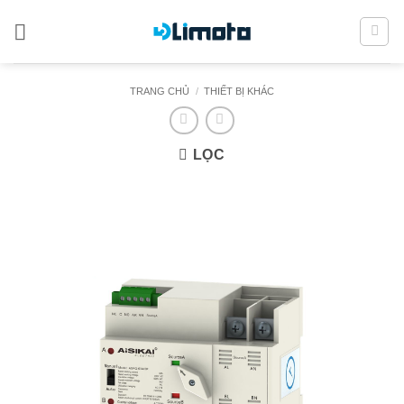
Bỏ
qua
nội
dung
TRANG CHỦ
/
THIẾT BỊ KHÁC
LỌC