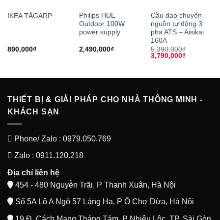
Philips HUE
Cầu dao chuyển
IKEA TÅGARP
Outdoor 100W
nguồn tự động 3
power supply
pha ATS – Aisikai
160A
890,000
₫
2,490,000
₫
5,390,000
₫
Giá
Giá
3,790,000
₫
gốc
hiện
là:
tại
5,390,000₫.
là:
3,790,000₫
THIẾT BỊ & GIẢI PHÁP CHO NHÀ THÔNG MINH -
KHÁCH SẠN
Phone/ Zalo : 0979.050.769
Zalo : 0911.120.218
Địa chỉ liên hệ
454 - 480 Nguyễn Trãi, P Thanh Xuân, Hà Nội
Số 5A Lô A Ngõ 57 Láng Hạ, P Ô Chợ Dừa, Hà Nội
19 Đ. Cách Mạng Tháng Tám, P Nhiêu Lộc, TP. Sài Gòn