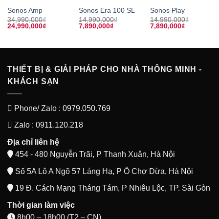
Sonos Amp
Sonos Era 100 SL
Sonos Play
34,990,000
₫
14,990,000
₫
14,990,000
₫
Giá
Giá
Giá
Giá
Giá
Giá
24,990,000
₫
7,890,000
₫
7,890,000
₫
gốc
hiện
gốc
hiện
gốc
hiện
là:
tại
là:
tại
là:
tại
34,990,000₫.
là:
14,990,000₫.
là:
14,990,000₫.
là:
24,990,000₫.
7,890,000₫.
7,890,000₫
THIẾT BỊ & GIẢI PHÁP CHO NHÀ THÔNG MINH -
KHÁCH SẠN
Phone/ Zalo : 0979.050.769
Zalo : 0911.120.218
Địa chỉ liên hệ
454 - 480 Nguyễn Trãi, P Thanh Xuân, Hà Nội
Số 5A Lô A Ngõ 57 Láng Hạ, P Ô Chợ Dừa, Hà Nội
19 Đ. Cách Mạng Tháng Tám, P Nhiêu Lộc, TP. Sài Gòn
Thời gian làm việc
8h00 – 18h00 (T2 – CN)