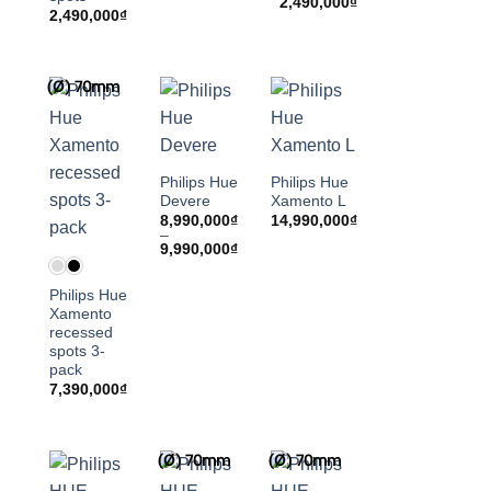
2,490,000
₫
2,490,000
₫
(Ø) 70mm
Philips Hue
Philips Hue
Devere
Xamento L
8,990,000
₫
14,990,000
₫
–
Khoảng
9,990,000
₫
giá:
từ
8,990,000₫
Philips Hue
đến
Xamento
9,990,000₫
recessed
spots 3-
pack
7,390,000
₫
(Ø) 70mm
(Ø) 70mm