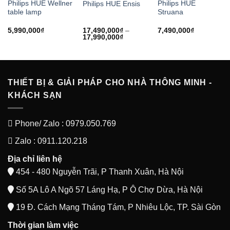
Philips HUE Wellner
Philips HUE
Philips HUE Ensis
table lamp
Struana
5,990,000
₫
17,490,000
₫
–
7,490,000
₫
Khoảng
17,990,000
₫
giá:
từ
17,490,000₫
đến
17,990,000₫
THIẾT BỊ & GIẢI PHÁP CHO NHÀ THÔNG MINH -
KHÁCH SẠN
Phone/ Zalo : 0979.050.769
Zalo : 0911.120.218
Địa chỉ liên hệ
454 - 480 Nguyễn Trãi, P Thanh Xuân, Hà Nội
Số 5A Lô A Ngõ 57 Láng Hạ, P Ô Chợ Dừa, Hà Nội
19 Đ. Cách Mạng Tháng Tám, P Nhiêu Lộc, TP. Sài Gòn
Thời gian làm việc