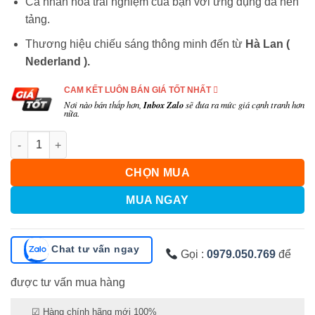
Cá nhân hóa trải nghiệm của bạn với ứng dụng đa nền
tảng.
Thương hiệu chiếu sáng thông minh đến từ
Hà Lan (
Nederland
).
CAM KẾT LUÔN BÁN GIÁ TỐT NHẤT
Nơi nào bán thấp hơn,
Inbox Zalo
sẽ đưa ra mức giá cạnh tranh hơn
nữa.
Số lượng
CHỌN MUA
MUA NGAY
Chat tư vấn ngay
Gọi :
0979.050.769
để
được tư vấn mua hàng
☑ Hàng chính hãng mới 100%