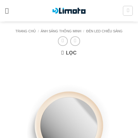
Bỏ
qua
nội
dung
TRANG CHỦ
/
ÁNH SÁNG THÔNG MINH
/
ĐÈN LED CHIẾU SÁNG
LỌC