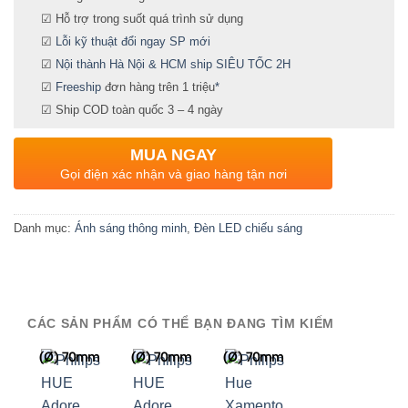
☑ Hỗ trợ trong suốt quá trình sử dụng
☑
Lỗi kỹ thuật đổi ngay SP mới
☑
Nội thành Hà Nội & HCM ship SIÊU TỐC 2H
☑
Freeship
đơn hàng trên 1 triệu
*
☑ Ship COD toàn quốc 3 – 4 ngày
MUA NGAY
Gọi điện xác nhận và giao hàng tận nơi
Danh mục:
Ánh sáng thông minh
,
Đèn LED chiếu sáng
CÁC SẢN PHẨM CÓ THỂ BẠN ĐANG TÌM KIẾM
(Ø) 70mm
(Ø) 70mm
(Ø) 70mm