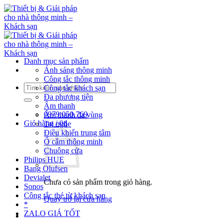
Bỏ
qua
nội
dung
Danh mục sản phẩm
Ánh sáng thông minh
Công tắc thông minh
Tìm
Công tắc khách sạn
kiếm:
Đa phương tiện
Âm thanh
0979.050.769
Âm thanh đa vùng
Giỏ hàng /
0
₫
Tai nghe
Điều khiển trung tâm
Ổ cắm thông minh
Chuông cửa
Philips HUE
Bang Olufsen
Devialet
Chưa có sản phẩm trong giỏ hàng.
Sonos
Công tắc thẻ từ khách sạn
Quay trở lại cửa hàng
*
ZALO GIÁ TỐT