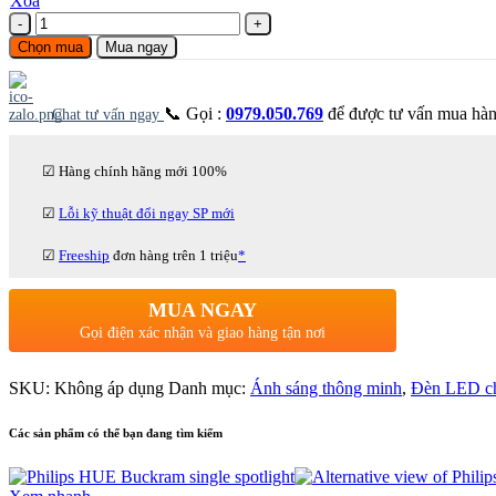
Xóa
Số
lượng
Chọn mua
Mua ngay
📞 Gọi :
0979.050.769
để được tư vấn mua hà
Chat tư vấn ngay
☑ Hàng chính hãng mới 100%
☑
Lỗi kỹ thuật đổi ngay SP mới
☑
Freeship
đơn hàng trên 1 triệu
*
MUA NGAY
Gọi điện xác nhận và giao hàng tận nơi
SKU:
Không áp dụng
Danh mục:
Ánh sáng thông minh
,
Đèn LED ch
Các sản phẩm có thể bạn đang tìm kiếm