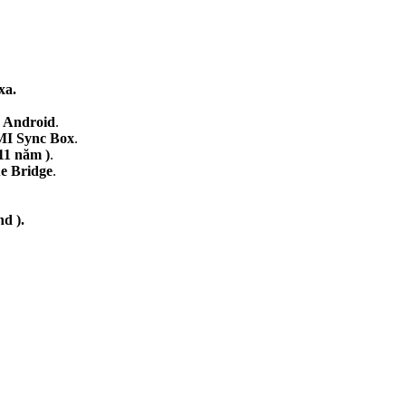
xa.
c
Android
.
MI Sync Box
.
11 năm )
.
ue Bridge
.
nd
).