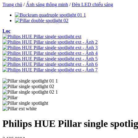
Trang chủ
/
Ánh sáng thông minh
/
Đèn LED chiếu sáng
Lọc
Philips HUE Pillar single spotlig