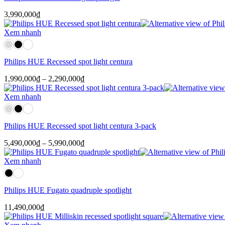
3,990,000
₫
Xem nhanh
Philips HUE Recessed spot light centura
Khoảng
1,990,000
₫
–
2,290,000
₫
giá:
từ
Xem nhanh
1,990,000₫
đến
2,290,000₫
Philips HUE Recessed spot light centura 3-pack
Khoảng
5,490,000
₫
–
5,990,000
₫
giá:
từ
Xem nhanh
5,490,000₫
đến
5,990,000₫
Philips HUE Fugato quadruple spotlight
11,490,000
₫