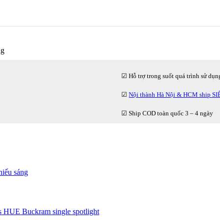
ng
☑ Hỗ trợ trong suốt quá trình sử dụn
☑
Nội thành Hà Nội & HCM ship S
☑ Ship COD toàn quốc 3 – 4 ngày
iếu sáng