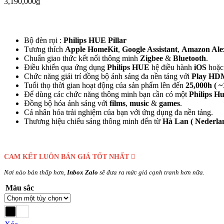
3,190,000
₫
Bộ đèn rọi :
Philips HUE Pillar
Tương thích
Apple HomeKit
,
Google Assistant
,
Amazon Ale
Chuẩn giao thức kết nối thông minh
Zigbee
&
Bluetooth
.
Điều khiển qua ứng dụng
Philips HUE
hệ điều hành
iOS
hoặ
Chức năng giải trí đồng bộ ánh sáng đa nền tảng với
Play HD
Tuổi thọ thời gian hoạt động của sản phẩm lên đến
25,000h ( ~
Để dùng các chức năng thông minh bạn cần có một
Philips H
Đồng bộ hóa ánh sáng với
films
,
music
&
games
.
Cá nhân hóa trải nghiệm của bạn với ứng dụng đa nền tảng.
Thương hiệu chiếu sáng thông minh đến từ
Hà Lan (
Nederla
CAM KẾT LUÔN BÁN GIÁ TỐT NHẤT
Nơi nào bán thấp hơn,
Inbox Zalo
sẽ đưa ra mức giá cạnh tranh hơn nữa.
Màu sắc