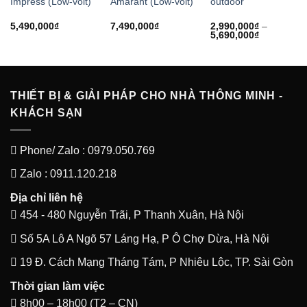
Impress (Low-volt)
Amarant (Low-volt)
outdoor
5,490,000
₫
7,490,000
₫
2,990,000
₫
–
Khoảng
5,690,000
₫
giá:
từ
2,990,000₫
đến
5,690,000₫
THIẾT BỊ & GIẢI PHÁP CHO NHÀ THÔNG MINH -
KHÁCH SẠN
Phone/ Zalo : 0979.050.769
Zalo : 0911.120.218
Địa chỉ liên hệ
454 - 480 Nguyễn Trãi, P Thanh Xuân, Hà Nội
Số 5A Lô A Ngõ 57 Láng Hạ, P Ô Chợ Dừa, Hà Nội
19 Đ. Cách Mạng Tháng Tám, P Nhiêu Lộc, TP. Sài Gòn
Thời gian làm việc
8h00 – 18h00 (T2 – CN)