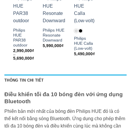
Philips
Philips HUE
HUE
Resonate
Philips
PAR38
Downward
HUE Calla
outdoor
5,990,000
₫
(Low-volt)
2,990,000
₫
5,490,000
₫
–
Khoảng
5,690,000
₫
giá:
từ
2,990,000₫
đến
5,690,000₫
THÔNG TIN CHI TIẾT
Điều khiển tối đa 10 bóng đèn với ứng dụng
Bluetooth
Phiên bản mới nhất của bóng đèn Philips HUE đó là có
thể kết nối bằng sóng Bluetooth. Ứng dụng cho phép thêm
tối đa 10 bóng đèn và điều khiển cùng lúc mà không cần