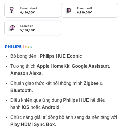
Econic short
Econic wall
₫
₫
6,490,000
6,990,000
Econic up
₫
5,990,000
Bộ bóng đèn :
Philips HUE Econic
Tương thích
Apple HomeKit
,
Google Assistant
,
Amazon Alexa.
Chuẩn giao thức kết nối thông minh
Zigbee
&
Bluetooth
.
Điều khiển qua ứng dụng
Philips HUE
hệ điều
hành
iOS
hoặc
Android
.
Chức năng giải trí đồng bộ ánh sáng đa nền tảng với
Play HDMI Sync Box
.