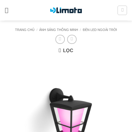
Bỏ
qua
nội
dung
TRANG CHỦ
/
ÁNH SÁNG THÔNG MINH
/
ĐÈN LED NGOÀI TRỜI
LỌC