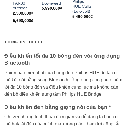
Philips
PAR38
Downward
HUE Calla
outdoor
5,990,000
₫
(Low-volt)
2,990,000
₫
5,490,000
₫
–
Khoảng
5,690,000
₫
giá:
từ
2,990,000₫
đến
5,690,000₫
THÔNG TIN CHI TIẾT
Điều khiển tối đa 10 bóng đèn với ứng dụng
Bluetooth
Phiên bản mới nhất của bóng đèn Philips HUE đó là có
thể kết nối bằng sóng Bluetooth. Ứng dụng cho phép thêm
tối đa 10 bóng đèn và điều khiển cùng lúc mà không cần
đến bộ điều khiển trung tâm Philips HUE Bridge.
Điều khiển đèn bằng giọng nói của bạn *
Chỉ với những lệnh thoại đơn giản và dễ dàng là bạn có
thể bật/ tắt đèn của mình mà không cần chạm tới công tắc.