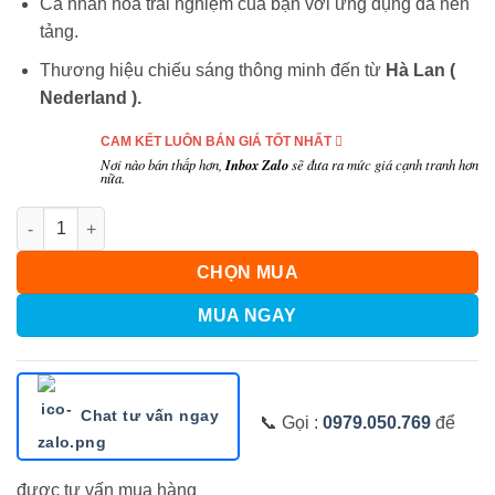
Cá nhân hóa trải nghiệm của bạn với ứng dụng đa nền
tảng.
Thương hiệu chiếu sáng thông minh đến từ
Hà Lan (
Nederland
).
CAM KẾT LUÔN BÁN GIÁ TỐT NHẤT
Nơi nào bán thấp hơn,
Inbox Zalo
sẽ đưa ra mức giá cạnh tranh hơn
nữa.
Số lượng
CHỌN MUA
MUA NGAY
Chat tư vấn ngay
📞 Gọi :
0979.050.769
để
được tư vấn mua hàng