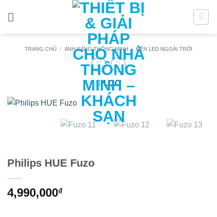
Bỏ
qua
nội
dung
TRANG CHỦ
/
ÁNH SÁNG THÔNG MINH
/
ĐÈN LED NGOÀI TRỜI
LỌC
Philips HUE Fuzo
4,990,000
₫