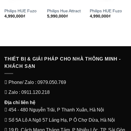
Philips HUE Fuzo
Philips Hue Attract
Philips HUE Fuzo
4,990,000
₫
5,990,000
₫
4,990,000
₫
THIẾT BỊ & GIẢI PHÁP CHO NHÀ THÔNG MINH -
KHÁCH SẠN
Phone/ Zalo : 0979.050.769
Zalo : 0911.120.218
Địa chỉ liên hệ
454 - 480 Nguyễn Trãi, P Thanh Xuân, Hà Nội
Số 5A Lô A Ngõ 57 Láng Hạ, P Ô Chợ Dừa, Hà Nội
19 Đ. Cách Mạng Tháng Tám, P Nhiêu Lộc, TP. Sài Gòn