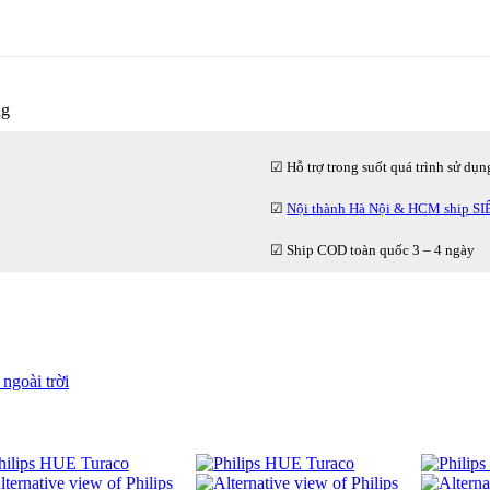
ng
☑ Hỗ trợ trong suốt quá trình sử dụn
☑
Nội thành Hà Nội & HCM ship S
☑ Ship COD toàn quốc 3 – 4 ngày
goài trời