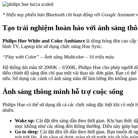
* Hiện nay phiên bản Bluetooth chỉ hoạt động với Google Assistant
Tạo trải nghiệm hoàn hảo với ánh sáng th
Philips Hue White and Color Ambiance
là dòng bóng đèn cao cấp
hình TV, Laptop khi sử dụng chức năng Hue Sync.
“Play with Color” – Ánh sáng Multicolor – 16 triệu màu
Hệ thống dải màu từ 2000K – 6500K, Philips Hue cho phép người dùn
điều chỉnh độ sáng đèn chỉ qua một vài thao tác đơn giản. Bạn có th
nữa. Sử dụng các cảnh có ánh sáng màu để làm bừng lên không gian 
Ánh sáng thông minh hỗ trợ cuộc sống
Philips Hue có thể sử dụng tất cả các chức năng đặc biệt khi có một
nhiên.
Wake up
: Cài đặt đèn sáng dần theo thời gian. Khi bạn thức 
mọc không như các dòng đèn thông thường. Điều này giúp bạn 
Go to sleep
: Cài đặt đèn tối dần theo thời gian. Bạn muốn đi
mặt trời lặn. Ánh sáng sẽ được giảm từ từ trước khi tắt hẳn giú