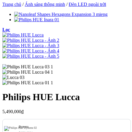
Trang chủ
/
Ánh sáng thông minh
/
Đèn LED ngoài trời
Lọc
Philips HUE Lucca
5,490,000
₫
Dymera