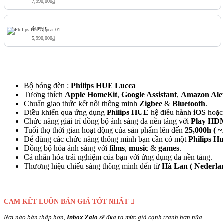
7,990,000
₫
Appear
5,990,000
₫
Bộ bóng đèn :
Philips HUE Lucca
Tương thích
Apple HomeKit
,
Google Assistant
,
Amazon Ale
Chuẩn giao thức kết nối thông minh
Zigbee
&
Bluetooth
.
Điều khiển qua ứng dụng
Philips HUE
hệ điều hành
iOS
hoặ
Chức năng giải trí đồng bộ ánh sáng đa nền tảng với
Play HD
Tuổi thọ thời gian hoạt động của sản phẩm lên đến
25,000h ( ~
Để dùng các chức năng thông minh bạn cần có một
Philips H
Đồng bộ hóa ánh sáng với
films
,
music
&
games
.
Cá nhân hóa trải nghiệm của bạn với ứng dụng đa nền tảng.
Thương hiệu chiếu sáng thông minh đến từ
Hà Lan (
Nederla
CAM KẾT LUÔN BÁN GIÁ TỐT NHẤT
Nơi nào bán thấp hơn,
Inbox Zalo
sẽ đưa ra mức giá cạnh tranh hơn nữa.