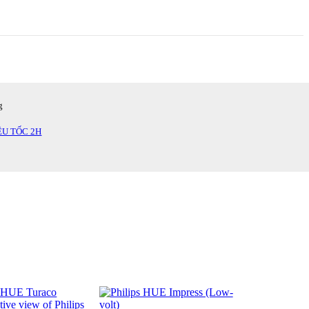
g
IÊU TỐC 2H