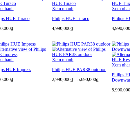
 nhanh
Xem nhanh
Xem nha
lips HUE Turaco
Philips HUE Turaco
Philips 
90,000
₫
4,990,000
₫
4,990,00
 nhanh
Xem nhanh
Xem nha
lips HUE Impress
Philips HUE PAR38 outdoor
Philips 
Khoảng
90,000
₫
2,990,000
₫
–
5,690,000
₫
Downwa
giá:
từ
5,990,00
2,990,000₫
đến
5,690,000₫