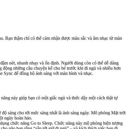
au. Bạn thậm chí có thể cảm nhận được màu sắc và âm nhạc từ màn
 đậm nét, nhanh nhạy và ổn định. Người dùng còn có thể dễ dàng
ống động những câu chuyện kể cho bé trước khi đi ngủ và nhiều hơn
ue Sync để đồng bộ ánh sáng với màn hình và nhạc.
 năng này giúp bạn có một giấc ngủ và thức dậy một cách thật tự
từ độ sáng cho tới mức sáng nhất là ánh sáng ngày. Mô phỏng Mặt trời
ột ngày hoàn hảo.
 sử dụng chức năng Go to Sleep. Chức năng này mộ phỏng hiện tượng
cho não bạn rằng “sắp tới giờ đi ngủ” – và kích thích việc bạn đi