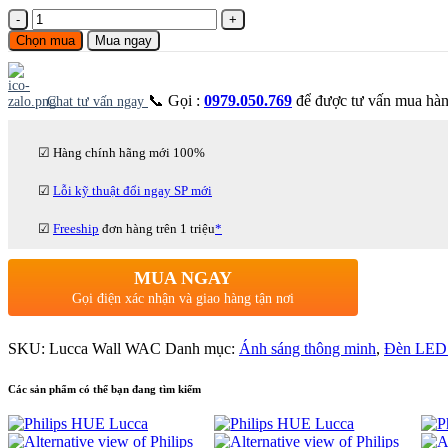
Số
lượng
Chọn mua
Mua ngay
📞 Gọi :
0979.050.769
để được tư vấn mua hà
Chat tư vấn ngay
☑ Hàng chính hãng mới 100%
☑
Lỗi kỹ thuật đổi ngay SP mới
☑
Freeship
đơn hàng trên 1 triệu
*
MUA NGAY
Gọi điện xác nhận và giao hàng tận nơi
SKU:
Lucca Wall WAC
Danh mục:
Ánh sáng thông minh
,
Đèn LED n
Các sản phẩm có thể bạn đang tìm kiếm