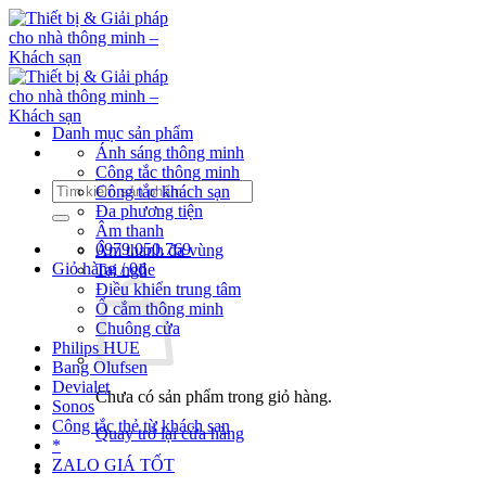
Bỏ
qua
nội
dung
Danh mục sản phẩm
Ánh sáng thông minh
Công tắc thông minh
Tìm
Công tắc khách sạn
kiếm:
Đa phương tiện
Âm thanh
0979.050.769
Âm thanh đa vùng
Giỏ hàng /
0
₫
Tai nghe
Điều khiển trung tâm
Ổ cắm thông minh
Chuông cửa
Philips HUE
Bang Olufsen
Devialet
Chưa có sản phẩm trong giỏ hàng.
Sonos
Công tắc thẻ từ khách sạn
Quay trở lại cửa hàng
*
ZALO GIÁ TỐT