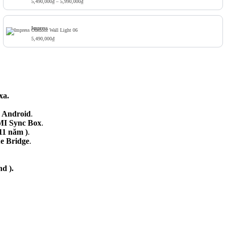
Khoảng giá: từ 5,490,000₫ đến 5,990,000₫
5,490,000
₫
–
5,990,000
₫
Impress
5,490,000
₫
xa.
c
Android
.
MI Sync Box
.
11 năm )
.
ue Bridge
.
nd
).