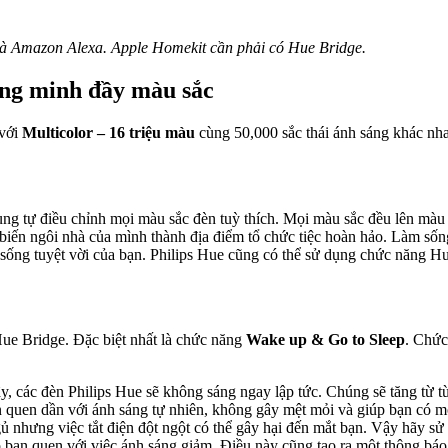
 và Amazon Alexa. Apple Homekit cần phải có Hue Bridge.
ông minh đầy màu sắc
 với
Multicolor – 16 triệu màu
cùng 50,000 sắc thái ánh sáng khác nh
g tự điều chỉnh mọi màu sắc đèn tuỳ thích. Mọi màu sắc đều lên màu
ể biến ngôi nhà của mình thành địa điểm tổ chức tiệc hoàn hảo. Làm s
sống tuyệt vời của bạn. Philips Hue cũng có thể sử dụng chức năng H
 Hue Bridge. Đặc biệt nhất là chức năng
Wake up & Go to Sleep
. Chức
dậy, các đèn Philips Hue sẽ không sáng ngay lập tức. Chúng sẽ tăng từ 
quen dần với ánh sáng tự nhiên, không gây mệt mỏi và giúp bạn có m
 ngủ nhưng việc tắt điện đột ngột có thể gây hại đến mắt bạn. Vậy hãy
p bạn quen với việc ánh sáng giảm. Điều này cũng tạo ra một thông báo 