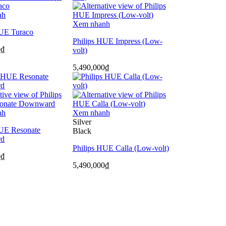
nh
Xem nhanh
HUE Turaco
Philips HUE Impress (Low-
0
₫
volt)
5,490,000
₫
nh
Xem nhanh
Silver
HUE Resonate
Black
rd
Philips HUE Calla (Low-volt)
0
₫
5,490,000
₫