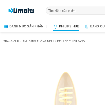
Bỏ
qua
Tìm
kiếm:
nội
dung
DANH MỤC SẢN PHẨM
PHILIPS HUE
BANG OL
TRANG CHỦ
/
ÁNH SÁNG THÔNG MINH
/
ĐÈN LED CHIẾU SÁNG