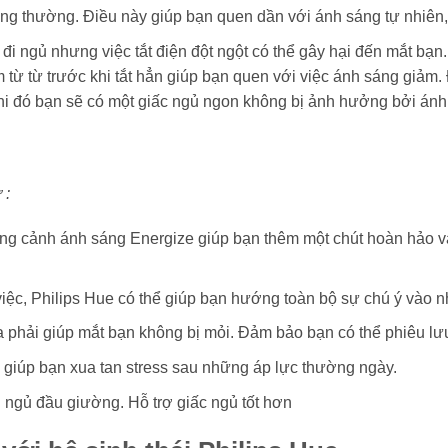
ng thường. Điều này giúp bạn quen dần với ánh sáng tự nhiên,
ốn đi ngủ nhưng việc tắt điện đột ngột có thể gây hại đến mắt 
từ từ trước khi tắt hẳn giúp bạn quen với việc ánh sáng giảm.
. Khi đó bạn sẽ có một giấc ngủ ngon không bị ảnh hưởng bởi ánh
 :
ng cảnh ánh sáng Energize giúp bạn thêm một chút hoàn hảo vào
iệc, Philips Hue có thể giúp bạn hướng toàn bộ sự chú ý vào nh
a phải giúp mắt bạn không bị mỏi. Đảm bảo bạn có thể phiêu lư
 giúp bạn xua tan stress sau những áp lực thường ngày.
 ngủ đầu giường. Hỗ trợ giấc ngủ tốt hơn