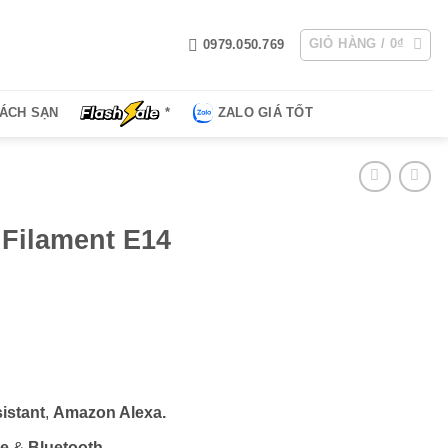
GIỎ HÀNG /
0
₫
0979.050.769
HÁCH SẠN
*
ZALO GIÁ TỐT
 Filament E14
g
₫
istant
,
Amazon Alexa.
00₫
ee
&
Bluetooth
.