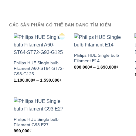
CÁC SẢN PHẨM CÓ THỂ BẠN ĐANG TÌM KIẾM
Philips HUE Single bulb
Filament E14
Philips HUE Single bulb
Khoảng
890,000
₫
–
1,690,000
₫
Filament A60-ST64-ST72-
giá:
G93-G125
từ
890,000₫
Khoảng
1,190,000
₫
–
1,590,000
₫
đến
giá:
1,690,00
từ
1,190,000₫
đến
1,590,000₫
Philips HUE Single bulb
Filament G93 E27
990,000
₫