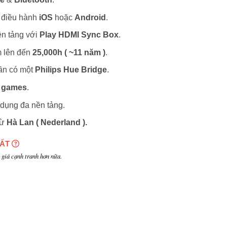
 điều hành
iOS
hoặc
Android
.
ền tảng với
Play HDMI Sync Box
.
m lên đến
25,000h ( ~11 năm )
.
ần có một
Philips Hue Bridge
.
&
games
.
 dụng đa nền tảng.
từ
Hà Lan (
Nederland
).
HẤT
giá cạnh tranh hơn nữa.