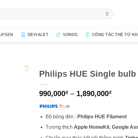
CÔNG TẮC THẺ TỪ K
UFSEN
DEVIALET
SONOS
Philips HUE Single bulb
Khoản
990,000
–
1,890,000
₫
₫
giá:
từ
990,000
Bộ bóng đèn :
Philips HUE Filament
đến
Tương thích
Apple HomeKit
,
Google Ass
1,890,0
Chuẩn giao thức kết nối thông minh
Zigb