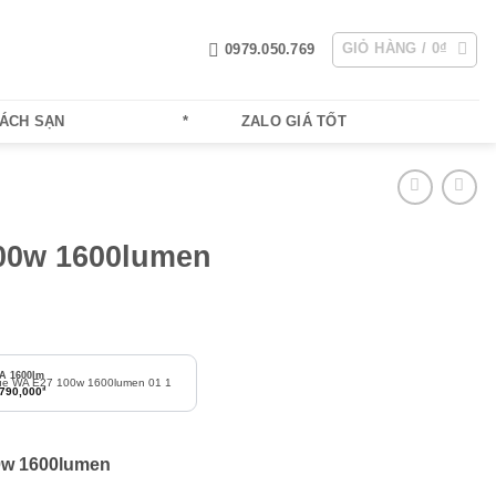
GIỎ HÀNG /
0
₫
0979.050.769
HÁCH SẠN
*
ZALO GIÁ TỐT
100w 1600lumen
A 1600lm
₫
,790,000
00w 1600lumen