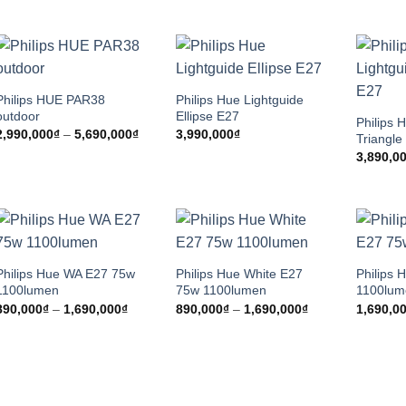
Philips HUE PAR38
Philips Hue Lightguide
outdoor
Ellipse E27
Philips 
Khoảng
2,990,000
₫
–
5,690,000
₫
3,990,000
₫
Triangle
giá:
3,890,0
từ
2,990,000₫
đến
5,690,000₫
Philips Hue WA E27 75w
Philips Hue White E27
Philips
1100lumen
75w 1100lumen
1100lum
Khoảng
Khoảng
890,000
₫
–
1,690,000
₫
890,000
₫
–
1,690,000
₫
1,690,0
giá:
giá:
từ
từ
890,000₫
890,000₫
đến
đến
1,690,000₫
1,690,000₫