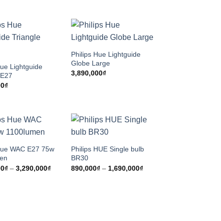
Philips Hue Lightguide
Globe Large
Hue Lightguide
3,890,000
₫
 E27
00
₫
 Hue WAC E27 75w
Philips HUE Single bulb
en
BR30
Khoảng
Khoảng
00
₫
–
3,290,000
₫
890,000
₫
–
1,690,000
₫
giá:
giá:
từ
từ
1,690,000₫
890,000₫
đến
đến
3,290,000₫
1,690,000₫