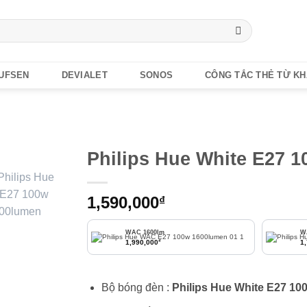
UFSEN
DEVIALET
SONOS
CÔNG TẮC THẺ TỪ K
Philips Hue White E27 
1,590,000
₫
WAC 1600lm
W
₫
1,990,000
1
Bộ bóng đèn :
Philips Hue White E27 1