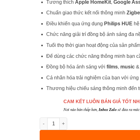
Tương thích
Apple HomeKit
,
Google Ass
Chuẩn giao thức kết nối thông minh
Zigb
Điều khiển qua ứng dụng
Philips HUE
hệ
Chức năng giải trí đồng bộ ánh sáng đa n
Tuổi thọ thời gian hoạt động của sản phẩ
Để dùng các chức năng thông minh bạn c
Đồng bộ hóa ánh sáng với
films
,
music
Cá nhân hóa trải nghiệm của bạn với ứng
Thương hiệu chiếu sáng thông minh đến 
CAM KẾT LUÔN BÁN GIÁ TỐT N
Nơi nào bán thấp hơn,
Inbox Zalo
sẽ đưa ra mức 
Số lượng