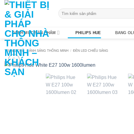
Bỏ
qua
Tìm
kiếm:
nội
dung
DANH MỤC SẢN PHẨM
PHILIPS HUE
BANG OL
TRANG CHỦ
/
ÁNH SÁNG THÔNG MINH
/
ĐÈN LED CHIẾU SÁNG