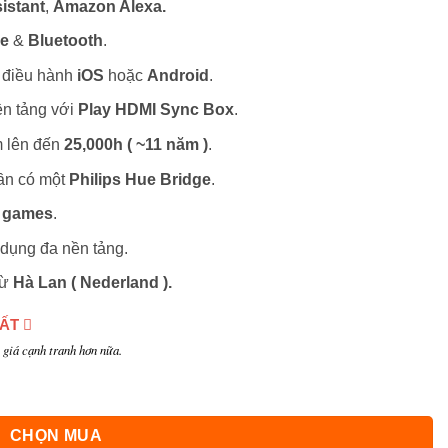
istant
,
Amazon Alexa.
ee
&
Bluetooth
.
 điều hành
iOS
hoặc
Android
.
ền tảng với
Play HDMI Sync Box
.
m lên đến
25,000h ( ~11 năm )
.
ần có một
Philips Hue Bridge
.
&
games
.
 dụng đa nền tảng.
từ
Hà Lan (
Nederland
).
HẤT
giá cạnh tranh hơn nữa.
CHỌN MUA