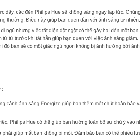
thức dậy, các đèn Philips Hue sẽ không sáng ngay lập tức. Chún
ng thường. Điều này giúp bạn quen dần với ánh sáng tự nhiên,
ốn đi ngủ nhưng việc tắt điện đột ngột có thể gây hại đến mắt 
từ từ trước khi tắt hẳn giúp bạn quen với việc ánh sáng giảm.
. Khi đó bạn sẽ có một giấc ngủ ngon không bị ảnh hưởng bởi ánh
 :
ng cảnh ánh sáng Energize giúp bạn thêm một chút hoàn hảo vào
iệc, Philips Hue có thể giúp bạn hướng toàn bộ sự chú ý vào nh
a phải giúp mắt bạn không bị mỏi. Đảm bảo bạn có thể phiêu lư