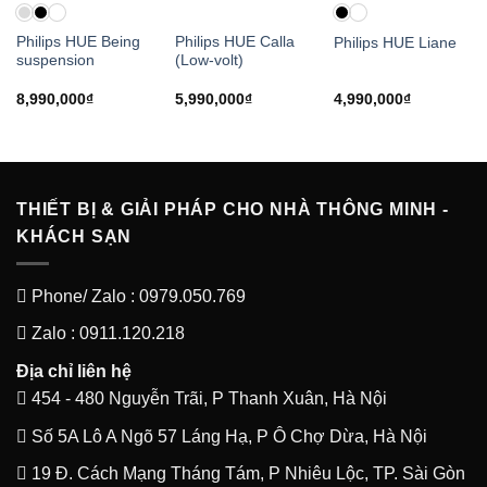
Philips HUE Being
Philips HUE Calla
Philips HUE Liane
suspension
(Low-volt)
8,990,000
₫
5,990,000
₫
4,990,000
₫
THIẾT BỊ & GIẢI PHÁP CHO NHÀ THÔNG MINH -
KHÁCH SẠN
Phone/ Zalo : 0979.050.769
Zalo : 0911.120.218
Địa chỉ liên hệ
454 - 480 Nguyễn Trãi, P Thanh Xuân, Hà Nội
Số 5A Lô A Ngõ 57 Láng Hạ, P Ô Chợ Dừa, Hà Nội
19 Đ. Cách Mạng Tháng Tám, P Nhiêu Lộc, TP. Sài Gòn