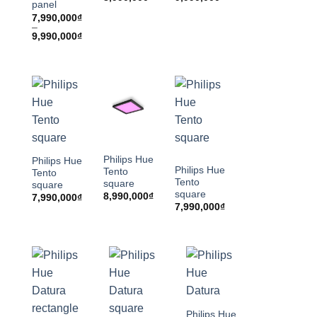
panel
7,990,000
₫
–
Khoảng
9,990,000
₫
giá:
từ
7,990,000₫
đến
9,990,000₫
Philips Hue
Philips Hue
Philips Hue
Tento
Tento
Tento
square
square
square
8,990,000
₫
7,990,000
₫
7,990,000
₫
Philips Hue