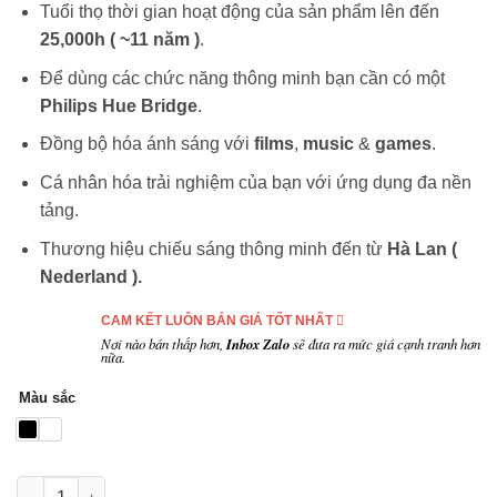
Tuổi thọ thời gian hoạt động của sản phẩm lên đến
25,000h ( ~11 năm )
.
Để dùng các chức năng thông minh bạn cần có một
Philips Hue Bridge
.
Đồng bộ hóa ánh sáng với
films
,
music
&
games
.
Cá nhân hóa trải nghiệm của bạn với ứng dụng đa nền
tảng.
Thương hiệu chiếu sáng thông minh đến từ
Hà Lan (
Nederland
).
CAM KẾT LUÔN BÁN GIÁ TỐT NHẤT
Nơi nào bán thấp hơn,
Inbox Zalo
sẽ đưa ra mức giá cạnh tranh hơn
nữa.
Màu sắc
Số lượng