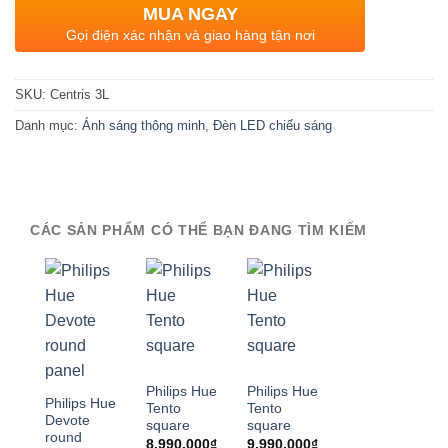
MUA NGAY
Gọi điện xác nhận và giao hàng tận nơi
SKU:
Centris 3L
Danh mục:
Ánh sáng thông minh
,
Đèn LED chiếu sáng
CÁC SẢN PHẨM CÓ THỂ BẠN ĐANG TÌM KIẾM
Philips Hue
Philips Hue
Philips Hue
Tento
Tento
Devote
square
square
round
8,990,000
₫
9,990,000
₫