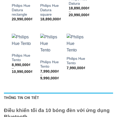
Datura
Philips Hue
Philips Hue
18,890,000
₫
Datura
Datura
–
rectangle
square
Khoảng
20,990,000
₫
giá:
20,990,000
₫
18,890,000
₫
từ
18,890,000₫
đến
20,990,000₫
Philips Hue
Philips Hue
Tento
Philips Hue
Tento
8,990,000
₫
Tento
7,990,000
₫
–
Khoảng
7,990,000
₫
10,990,000
₫
giá:
–
Khoảng
từ
9,990,000
₫
giá:
8,990,000₫
từ
đến
7,990,000₫
10,990,000₫
đến
9,990,000₫
THÔNG TIN CHI TIẾT
Điều khiển tối đa 10 bóng đèn với ứng dụng
Bluetooth