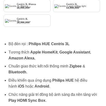
Centris 3L Blanca
Centris 2L
₫
₫
16,990,000
13,990,000
Centris 4L
₫
18,990,000
Bộ đèn rọi :
Philips HUE Centris 3L
Tương thích
Apple HomeKit
,
Google Assistant
,
Amazon Alexa.
Chuẩn giao thức kết nối thông minh
Zigbee
&
Bluetooth
.
Điều khiển qua ứng dụng
Philips HUE
hệ điều
hành
iOS
hoặc
Android
.
Chức năng giải trí đồng bộ ánh sáng đa nền tảng với
Play HDMI Sync Box
.